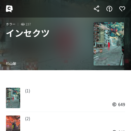
ホラー
237
インセクツ
杉山敏
(1)
649
(2)