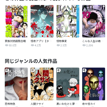
家族対抗殺戮合戦
怪奇アプリ【タテヨミ】
怪物事変
こんな人生は絶対嫌だ
93.0万
4.2万
2.5万
2,036
同じジャンルの人気作品
恐怖特急
人間クサイ
黒いお化けと夢物語
奇キ怪カイ