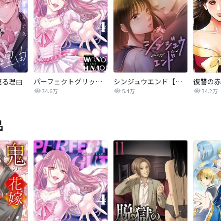
売る理由
パーフェクトグリッター
シンジュウエンド【タテヨミ】
34.6万
5.4万
34.2万
品