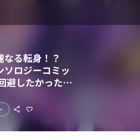
麗なる転身！？
ンソロジーコミッ
ぁ回避したかっただ
嬢に転生したら溺
した。～