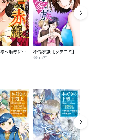
復讐の赤線～恥辱にまみれた少女の運命～【タテヨミ】
不倫家族【タテヨミ】
セフレの品格―プライド―
1.8万
306.3万