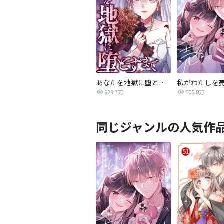
あなたを地獄に堕とすまで
私がわたしを
829.7万
605.8万
同じジャンルの人気作