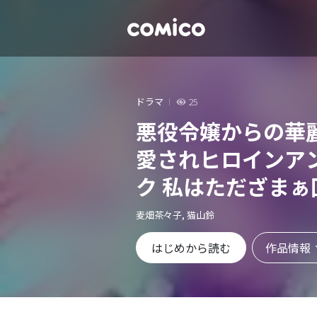
ドラマ
25
悪役令嬢からの華
愛されヒロインア
ク 私はただざま
けなのに～悪役令
麦畑茶々子, 猫山鈴
愛されてしまいま
作品情報
はじめから読む