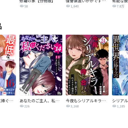
修羅の家【分冊版】
復讐装置いかがですか？
58
1,640
7.8万
品
最低なあの子に捧ぐこの復讐 分冊版
あなたのご主人、私にください
今夜もシリアルキラーと待ち合わせ 分冊版
226
3,168
1,185