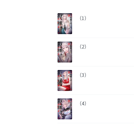
（1）
（2）
（3）
（4）