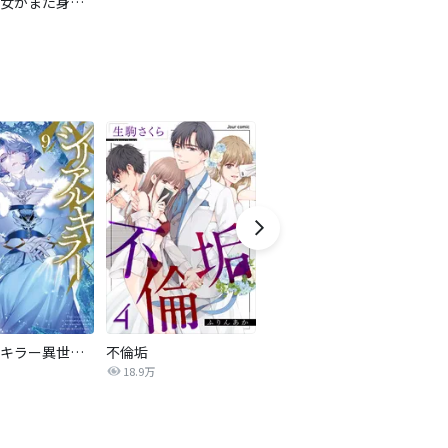
有能な彼女がまた身バレした本当の理由【タテヨミ】
シリアルキラー異世界に降り立つ
不倫垢
今度は私が、あなたたちを壊す【マイクロ】
フ
18.9万
16