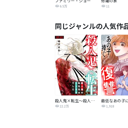
ファミリー・ショー
修羅の家
6.5万
11
同じジャンルの人気作
殺人鬼×転生～殺人鬼の転生先はシンママでした～
22.2万
1,918