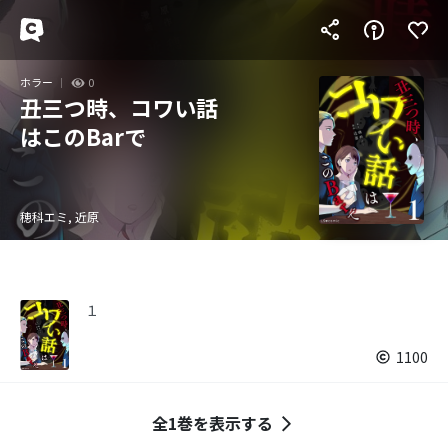
ホラー
0
丑三つ時、コワい話
はこのBarで
穂科エミ, 近原
１
1100
全1巻を表示する