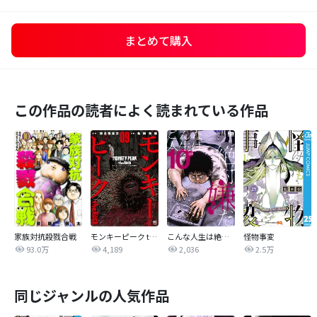
まとめて購入
この作品の読者によく読まれている作品
家族対抗殺戮合戦
モンキーピーク the Rock
こんな人生は絶対嫌だ
怪物事変
93.0万
4,189
2,036
2.5万
同じジャンルの人気作品