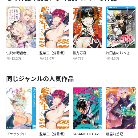
伝説の暗殺者、転生したら王家の愛され末娘になってしまいまして。【タテヨミ】
監禁王【分冊版】
暴力万歳
片田舎のおっさん、剣聖になる～ただの田舎の剣術師範だったのに、大成した弟子たちが俺を放ってくれない件～(話売り)
13.2万
15.0万
737
4.3万
同じジャンルの人気作品
ブラッククローバー
監禁王【分冊版】
SAKAMOTO DAYS
精霊幻想記