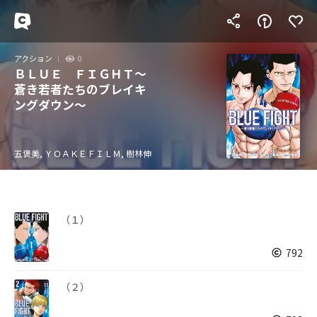
アクション
0
ＢＬＵＥ ＦＩＧＨＴ～
蒼き若者たちのブレイキ
ングダウン～
五褒美, ＹＯＡＫＥＦＩＬＭ, 樹林伸
（１）
792
（２）