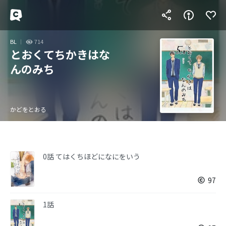
BL
714
とおくてちかきはな
んのみち
かどをとおる
0話 てはくちほどになにをいう
97
1話