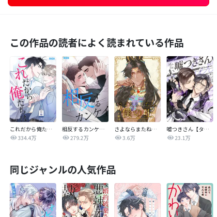
この作品の読者によく読まれている作品
これだから俺たちは
相反するカンケイ【改訂版】
さよならまたね、僕の王【タテヨミ】
嘘つきさん【タテヨミ】
334.4万
279.2万
3.6万
23.1万
同じジャンルの人気作品