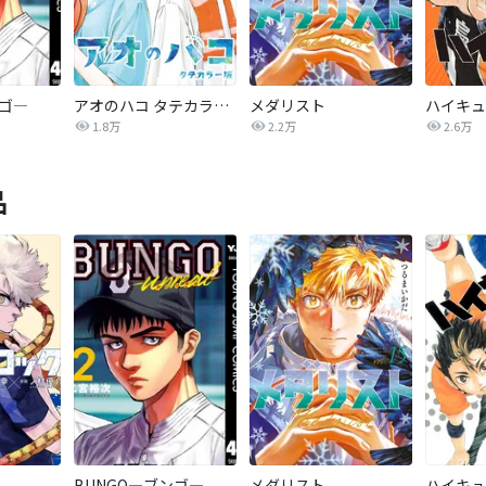
ンゴ―
アオのハコ タテカラー版【タテヨミ】
メダリスト
1.8万
2.2万
2.6万
品
BUNGO―ブンゴ―
メダリスト
ハイキュ