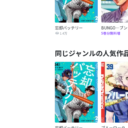
忘却バッテリー
BUNGO―ブ
5巻分無料増
1.4万
同じジャンルの人気作
忘却バッテリー
ブルーロック