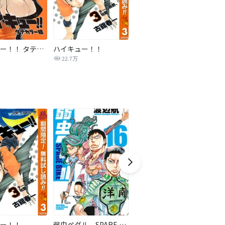
ハイキュー！！ タテカラー版【タテヨミ】
ハイキュー！！
ドラハチ
ア
22.7万
2,791
ー！！
弱虫ペダル SPARE BIKE
三国恋戦記～オトメの兵法！～
ク