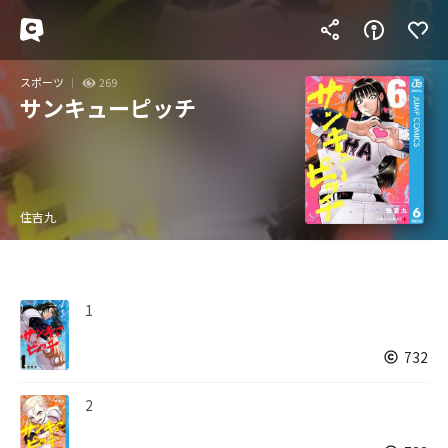
スポーツ
269
サンキューピッチ
住吉九
1
732
2