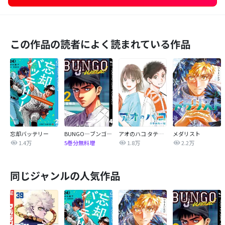
この作品の読者によく読まれている作品
忘却バッテリー
BUNGO―ブンゴ―
アオのハコ タテカラー版【タテヨミ】
メダリスト
1.4万
1.8万
2.2万
5巻分無料増
同じジャンルの人気作品