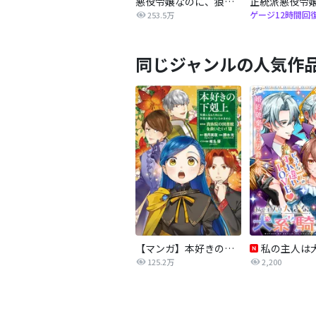
悪役令嬢なのに、狼公爵様に発情されてます
ゲージ12時間回
253.5万
同じジャンルの人気作
【マンガ】本好きの下剋上 第四部
125.2万
2,200