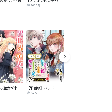
の愛しい花嫁
オオカミ公爵の秘密
オダリスク～侯爵が彼女を鑑賞する訳～
865.2万
191.3万
異世界から聖女が来るようなので、邪魔者は消えようと思います【分冊版】
【単話版】バッドエンド目前のヒロインに転生した私、今世では恋愛するつもりがチートな兄が離してくれません！？@COMIC
悪役令嬢の怠惰な溜め息【分冊版】
2.7万
18.3万