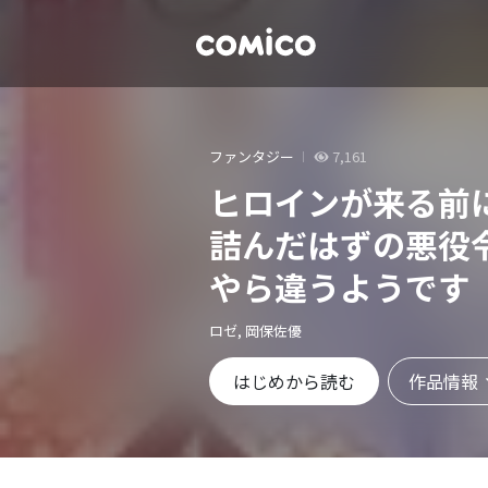
ファンタジー
7,161
ヒロインが来る前
詰んだはずの悪役
やら違うようです
ロゼ, 岡保佐優
作品情報
はじめから読む