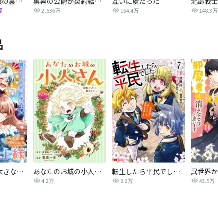
正統派悪役令嬢の裏事情
黒幕の公爵が契約結婚を提案しました
互いに虜だった
北部戦士
復
2,636万
164.4万
148.3万
品
私の主人は大きな犬系騎士様
あなたのお城の小人さん ～御飯下さい、働きますっ～（コミック）【分冊版】
転生したら平民でした。～生活水準に耐えられないので貴族を目指します～（コミック）
4.2万
9.2万
43.5万