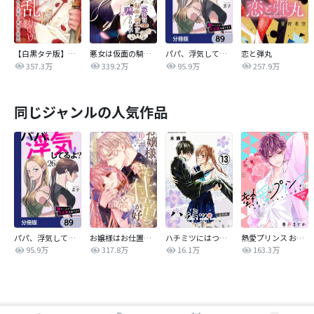
【白黒タテ版】孕むまで乱れいけ～身代わり花嫁と軍服の猛愛
悪女は仮面の騎士に騙されない
パパ、浮気してるよ？娘と二人でクズ夫を捨てます【分冊版】
恋と弾丸
357.3万
339.2万
95.9万
257.9万
同じジャンルの人気作品
パパ、浮気してるよ？娘と二人でクズ夫を捨てます【分冊版】
お嬢様はお仕置きが好き
ハチミツにはつこい
熱愛プリンス お兄ちゃんはキミが好き
95.9万
317.8万
16.1万
163.3万