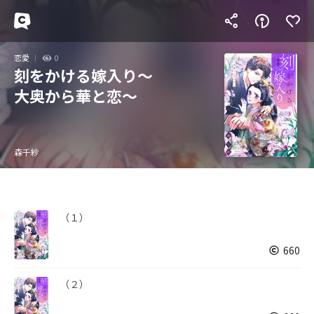
恋愛
0
刻をかける嫁入り～
大奥から華と恋～
森千紗
（１）
660
（２）