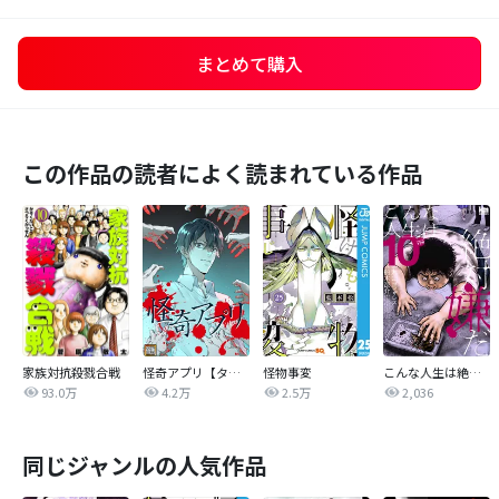
まとめて購入
この作品の読者によく読まれている作品
家族対抗殺戮合戦
怪奇アプリ【タテヨミ】
怪物事変
こんな人生は絶対嫌だ
93.0万
4.2万
2.5万
2,036
同じジャンルの人気作品