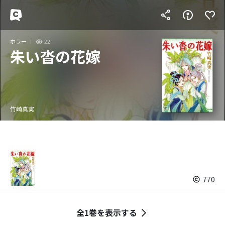
ホラー
22
朱い沓の花嫁
竹崎真実
770
全1巻を表示する