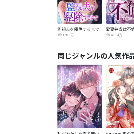
監視夫を駆除するまで
170.3万
416.4万
同じジャンルの人気作
私がわたしを売る理由
noicomi鬼の