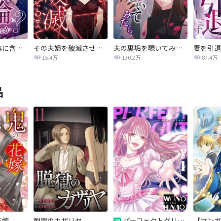
愛妻弁当は不倫に含まれますか？
その夫婦を破滅させるまで
夫の裏垢を覗いてみたら
妻を引退
15.4万
130.2万
87.4万
品
花嫁
脱獄のカザリヤ
パーフェクトグリッター