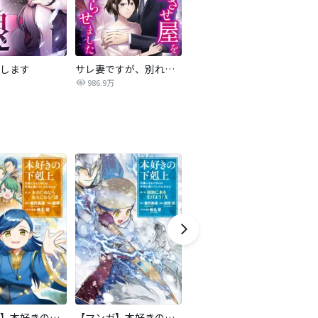
します
サレ妻ですが、別れさせ屋を寝返らせました
僕らの喉にはフタがある
騙
986.9万
7,084万
【マンガ】本好きの下剋上 第二部
【マンガ】本好きの下剋上 第三部
隣国の王太子が奴隷として売られていたので買ってみました【単話】
天