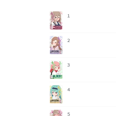
１
２
３
４
５