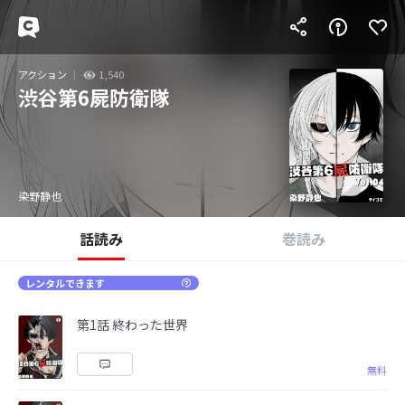
アクション
1,540
渋谷第6屍防衛隊
染野静也
話読み
巻読み
レンタルできます
第1話 終わった世界
無料