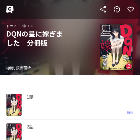
ドラマ
150
DQNの星に嫁ぎま
した 分冊版
標野, 荻安理紗
1話
無料
2話