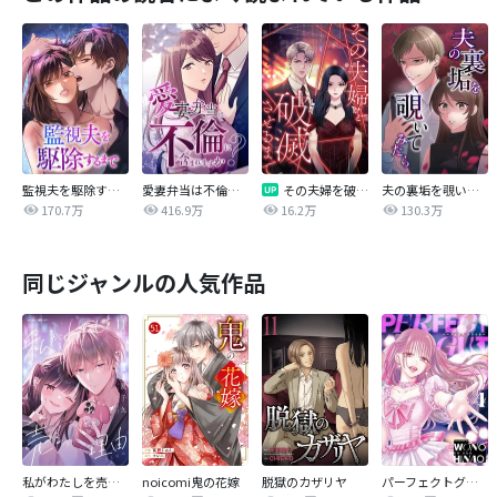
監視夫を駆除するまで
愛妻弁当は不倫に含まれますか？
その夫婦を破滅させるまで
夫の裏垢を覗いてみたら
170.7万
416.9万
16.2万
130.3万
同じジャンルの人気作品
私がわたしを売る理由
noicomi鬼の花嫁
脱獄のカザリヤ
パーフェクトグリッター