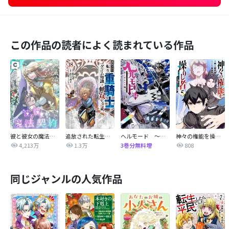
この作品の読者によく読まれている作品
彼と彼女の魔法契約
追放された転生重騎士はゲーム知識で無双する
ヘルモード ～やり込み好きのゲーマーは廃設定の異世界で無双する～はじまりの召喚士
神々の権能を操りし者～能力数値『０』で蔑まれている俺だが、実は世界最強の一角～
4,213万
1.3万
808
3巻分無料増
同じジャンルの人気作品