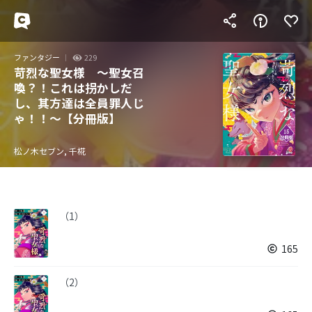
ファンタジー
229
苛烈な聖女様 ～聖女召
喚？！これは拐かしだ
し、其方達は全員罪人じ
ゃ！！～【分冊版】
松ノ木セブン, 千椛
（1）
165
（2）