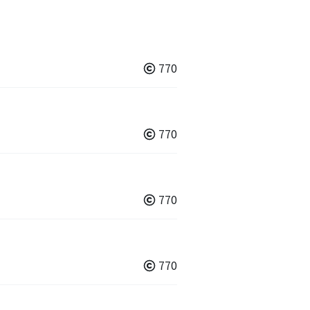
770
770
770
770