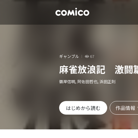
ギャンブル
67
麻雀放浪記 激闘篇
嶺岸信明, 阿佐田哲也, 浜田正則
作品情報
はじめから読む