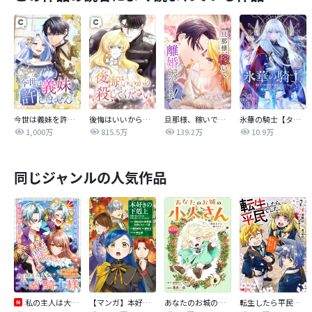
今世は義妹を許しません
後悔はいいから殺してください
旦那様、稼いで離婚させていただきます！
氷華の騎士【タテヨミ】
1,000万
815.5万
139.2万
10.9万
同じジャンルの人気作品
私の主人は大きな犬系騎士様
【マンガ】本好きの下剋上 第四部
あなたのお城の小人さん ～御飯下さい、働きますっ～（コミック）【分冊版】
転生したら平民でした。～生活水準に耐えられないので貴族を目指します～（コミック）