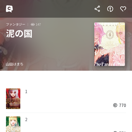
ファンタジー
147
泥の国
山田はまち
1
770
2