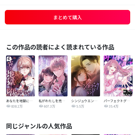
まとめて購入
この作品の読者によく読まれている作品
あなたを地獄に堕とすまで
私がわたしを売る理由
シンジュウエンド【タテヨミ】
パーフェクトグリッター
838.2万
607.3万
5.5万
35.4万
同じジャンルの人気作品