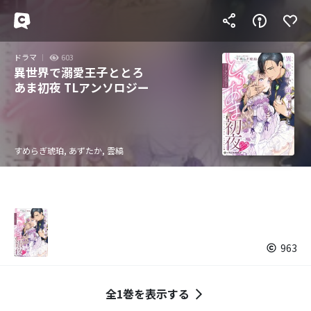
ドラマ
603
異世界で溺愛王子ととろ
あま初夜 TLアンソロジー
すめらぎ琥珀, あずたか, 雲縞
963
全1巻を表示する