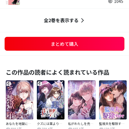
1045
全2巻を表示する
まとめて購入
この作品の読者によく読まれている作品
あなたを地獄に堕とすまで
クズには薬より復讐を
私がわたしを売る理由
監視夫を駆除するまで
838.2万
759.4万
607.3万
170.7万