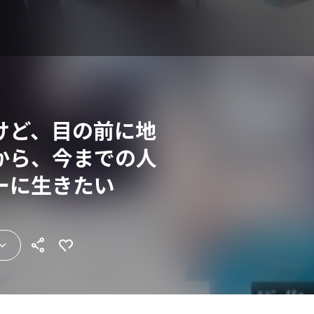
けど、目の前に地
から、今までの人
ーに生きたい