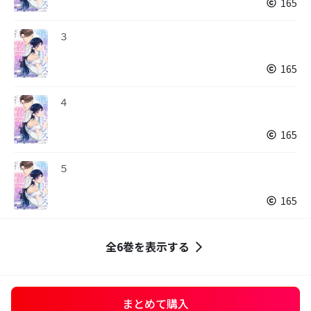
165
３
165
４
165
５
165
全6巻を表示する
まとめて購入