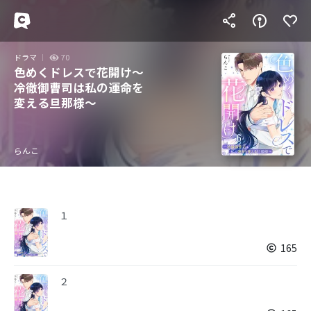
ドラマ
70
色めくドレスで花開け～
冷徹御曹司は私の運命を
変える旦那様～
らんこ
１
165
２