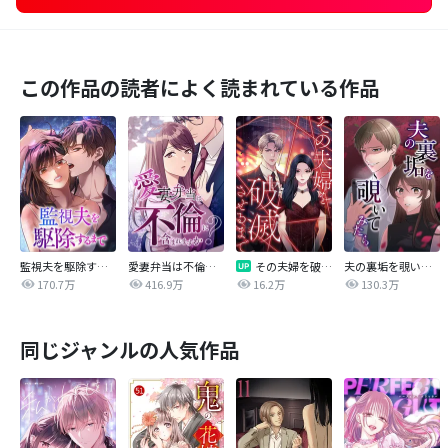
この作品の読者によく読まれている作品
監視夫を駆除するまで
愛妻弁当は不倫に含まれますか？
その夫婦を破滅させるまで
夫の裏垢を覗いてみたら
170.7万
416.9万
16.2万
130.3万
同じジャンルの人気作品