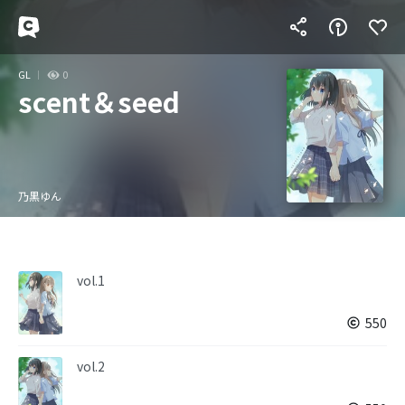
GL
0
scent＆seed
乃黒ゆん
vol.1
550
vol.2