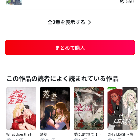
550
全2巻を表示する
まとめて購入
この作品の読者によく読まれている作品
What does the fox say?
落差
愛に囚われて【タテヨミ】
ON a LEASH ~ 戦場で出会った彼女に囚われて ~【改訂版】
607.2万
18.7万
6.9万
6.2万