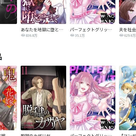
あなたを地獄に堕とすまで
パーフェクトグリッター
836.8万
35.1万
629.6万
品
花嫁
脱獄のカザリヤ
パーフェクトグリッター