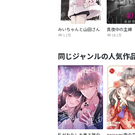
みいちゃんと山田さん
真夜中の主婦
1.2万
28.1万
同じジャンルの人気作
私がわたしを売る理由
noicomi鬼の