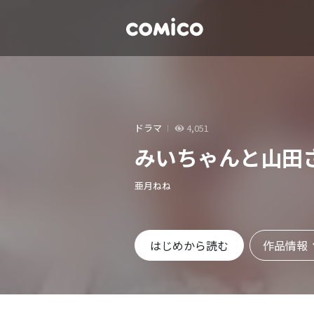
ドラマ
4,051
みいちゃんと山田
亜月ねね
作品情報
はじめから読む