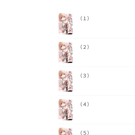
（１）
（２）
（３）
（４）
（５）