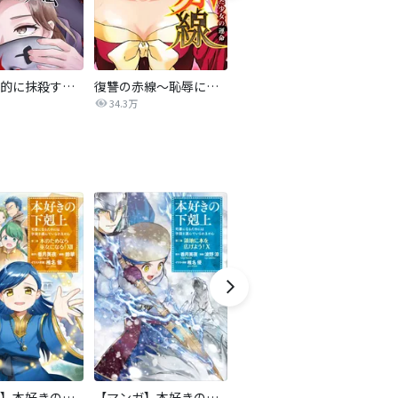
夫を社会的に抹殺する5つの方法
復讐の赤線～恥辱にまみれた少女の運命～【タテヨミ】
シンジュウエンド【タテヨミ】
不
34.3万
5.4万
【マンガ】本好きの下剋上 第二部
【マンガ】本好きの下剋上 第三部
天は赤い河のほとり
傍