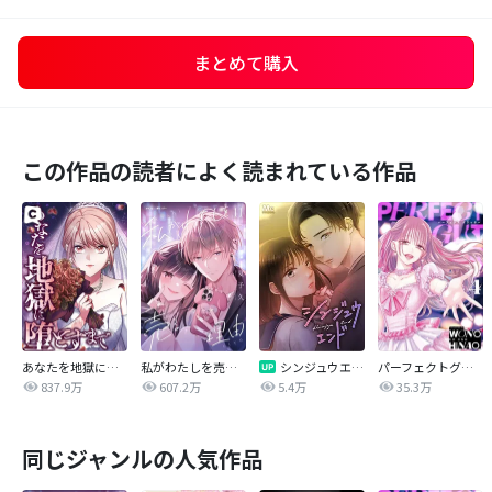
まとめて購入
この作品の読者によく読まれている作品
あなたを地獄に堕とすまで
私がわたしを売る理由
シンジュウエンド【タテヨミ】
パーフェクトグリッター
837.9万
607.2万
5.4万
35.3万
同じジャンルの人気作品