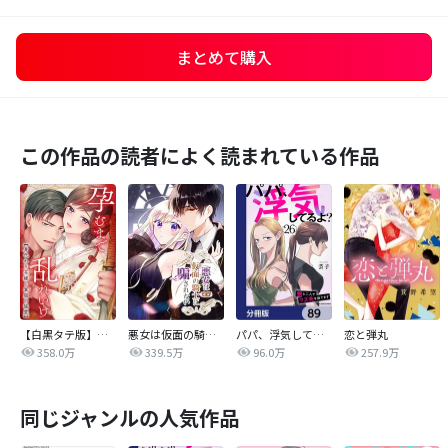
まとめて購入
この作品の読者によく読まれている作品
【白黒タテ版】孕むまで乱れいけ～身代わり花嫁と軍服の猛愛
悪女は仮面の騎士に騙されない
パパ、浮気してるよ？娘と二人でクズ夫を捨てます【分冊版】
恋と弾丸
358.0万
339.5万
96.0万
257.9万
同じジャンルの人気作品