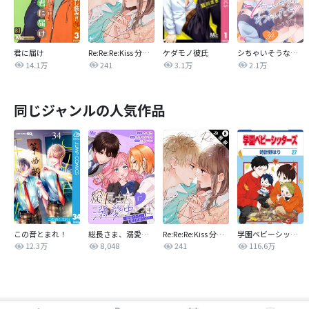
君に届け
Re:Re:Re:Kiss 分冊版
ケダモノ彼氏
シちゃいそうなわたしたち
14.1万
241
3.1万
2.1万
同じジャンルの人気作品
この音とまれ！
総長さま、溺愛中につき。～最強イケメンと愛され寮生活！？～ 分冊版
Re:Re:Re:Kiss 分冊版
学園ベビーシッターズ
12.3万
8,048
241
116.6万