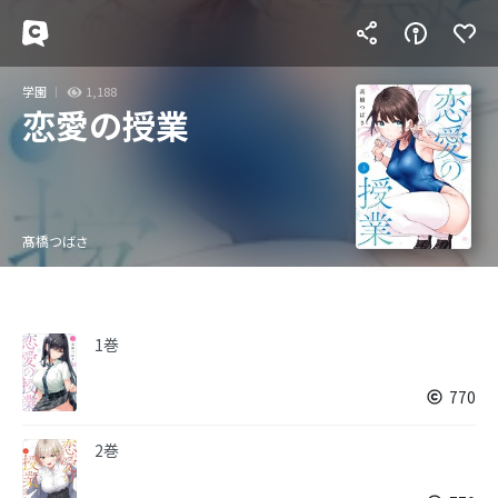
学園
1,188
恋愛の授業
髙橋つばさ
1巻
770
2巻