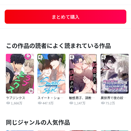
まとめて購入
この作品の読者によく読まれている作品
ラブジンクス
スイート・ショット
敏感男子、調教される
異世界で夜の奴隷になりました【改訂版】
1,666万
447.9万
1,147万
75.2万
同じジャンルの人気作品