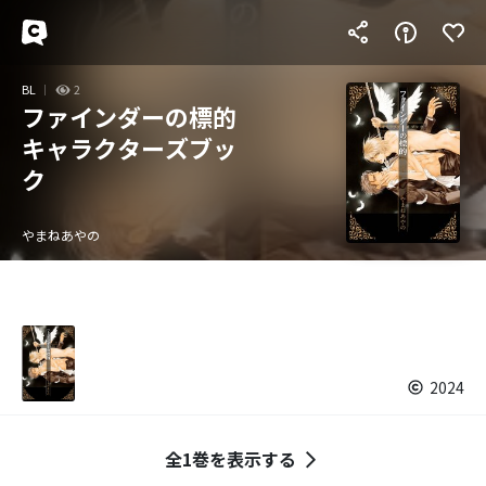
BL
2
ファインダーの標的
キャラクターズブッ
ク
やまねあやの
2024
全1巻を表示する