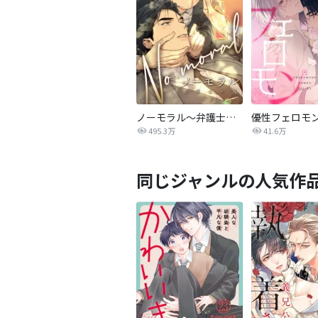
ノーモラル～弁護士の掟～
優性フェロモ
495.3万
41.6万
同じジャンルの人気作