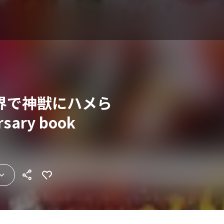
界で神獣にハメら
ary book