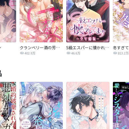
ン
クランベリー酒の芳りに惑わされる御曹司はオメガに突く
S級エスパーに懐かれてます【全年齢版】
冬すぎて
402.9万
46.6万
813.2万
品