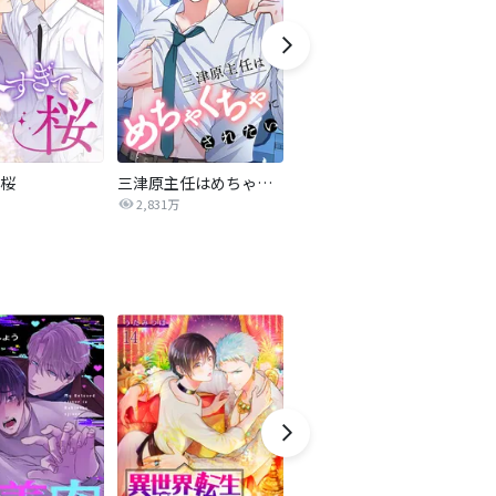
桜
三津原主任はめちゃくちゃにされたい
BLUFFING～欲望の三角関係～【タテヨミ】
2,831万
7.4万