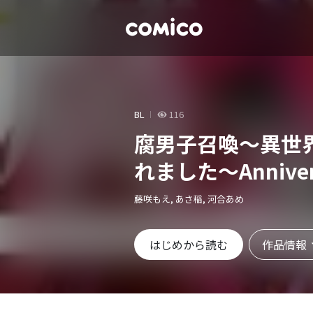
BL
116
腐男子召喚～異世
れました～Annivers
藤咲もえ, あさ稲, 河合あめ
作品情報
はじめから読む