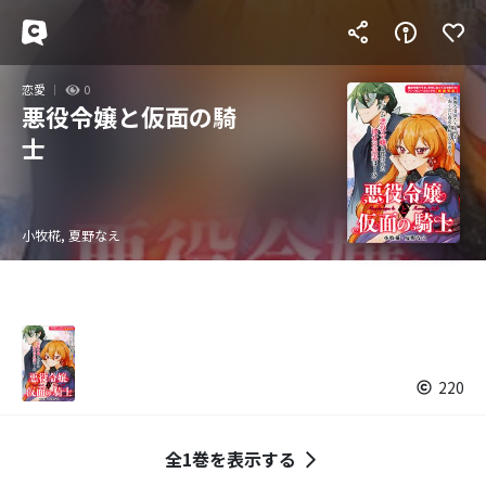
恋愛
0
悪役令嬢と仮面の騎
士
小牧椛, 夏野なえ
220
全1巻を表示する