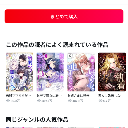
まとめて購入
この作品の読者によく読まれている作品
病弱ママですが、闇落ち息子を育ててみせます！【タテヨミ】
おデブ悪女に転生したら、なぜかラスボス王子様に執着されています
お嬢さまは好奇心が止まらない！
悪女に執着しないでください！【タテヨミ】
20.0万
489.4万
487.8万
6.7万
同じジャンルの人気作品