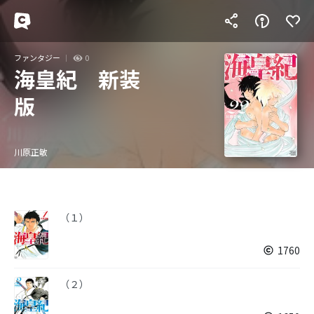
ファンタジー
0
海皇紀 新装
版
川原正敏
（１）
1760
（２）