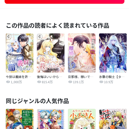
この作品の読者によく読まれている作品
今世は義妹を許しません
後悔はいいから殺してください
旦那様、稼いで離婚させていただきます！
氷華の騎士【タテヨミ】
1,000万
815.4万
139.1万
10.9万
同じジャンルの人気作品