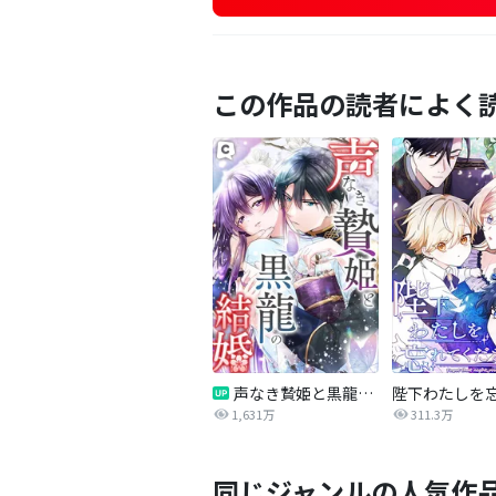
この作品の読者によく
声なき贄姫と黒龍の結婚
1,631万
311.3万
同じジャンルの人気作