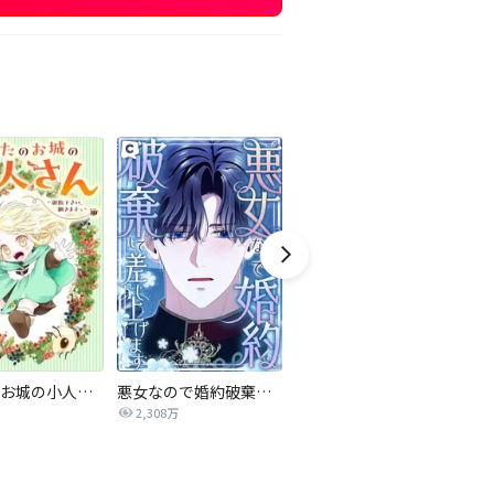
あなたのお城の小人さん ～御飯下さい、働きますっ～（コミック）【分冊版】
悪女なので婚約破棄して差し上げます
復讐のためサイコ大公様と結婚します
2,308万
652.2万