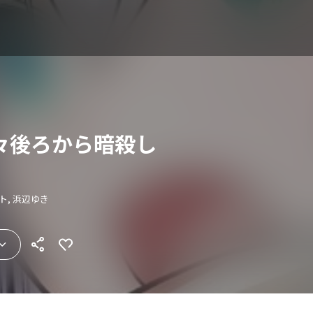
々後ろから暗殺し
ト, 浜辺ゆき