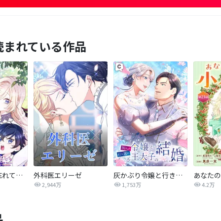
読まれている作品
陛下わたしを忘れてください
外科医エリーゼ
灰かぶり令嬢と行き遅れ元王太子の結婚
2,944万
1,753万
4.2万
品