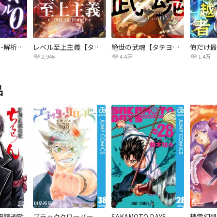
最強のレベル0 -解析スキルで完全無双-【タテヨミ】
レベル至上主義【タテヨミ】
絶世の武魂【タテヨミ】
2,946
4.4万
1.4万
品
組鎮魂歌
ブラッククローバー
SAKAMOTO DAYS
精霊幻想