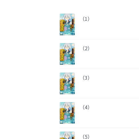
（1）
（2）
（3）
（4）
（5）