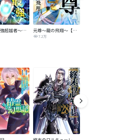
俺だけ最強超越者～全世界のチート師匠に認められた～【タテヨミ】
元尊～龍の飛翔～【タテヨミ】
追放された付与術師、最強の乗算付与で成り上がる ～僕の付与術は＋20じゃなく×20なんです～【単行本版】
勇
7.2万
137
記
終末のワルキューレ
逃げ上手の若君