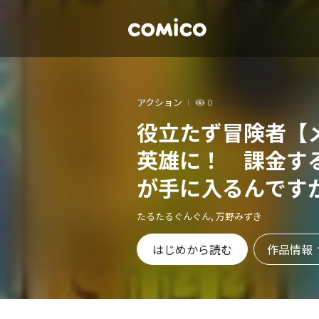
アクション
0
役立たず冒険者【
英雄に！ 課金す
が手に入るんです
たるたるぐんぐん, 万野みずき
作品情報
はじめから読む