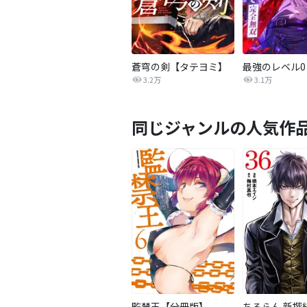
蒼穹の剣【タテヨミ】
3.2万
3.1万
同じジャンルの人気作
監禁王【分冊版】
ちるらん 新撰