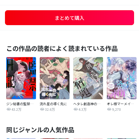
まとめて購入
この作品の読者によく読まれている作品
ジン秘書の監禁日記【タテヨミ】
流れ星の導く先に
ヘタレ創造神の宿題【タテヨミ】
オレ様マーメイドは発情中～王子様は貧乏学生がお好き～
43.2万
32.6万
4.3万
9,270
同じジャンルの人気作品