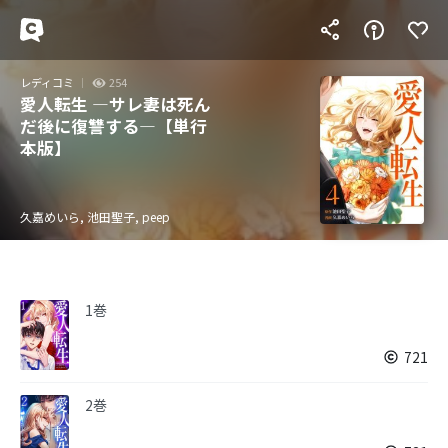
レディコミ
254
愛人転生 ―サレ妻は死ん
だ後に復讐する―【単行
本版】
久嘉めいら, 池田聖子, peep
1巻
721
2巻