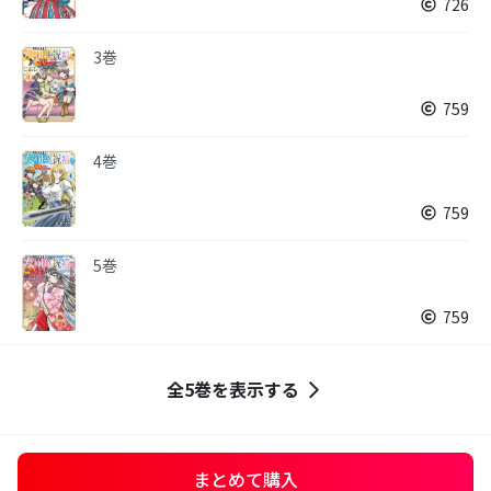
726
3巻
759
4巻
759
5巻
759
全5巻を表示する
まとめて購入