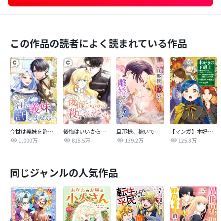
この作品の読者によく読まれている作品
今世は義妹を許しません
後悔はいいから殺してください
旦那様、稼いで離婚させていただきます！
【マンガ】本好きの下剋上 第四部
1,000万
815.5万
139.2万
125.3万
同じジャンルの人気作品