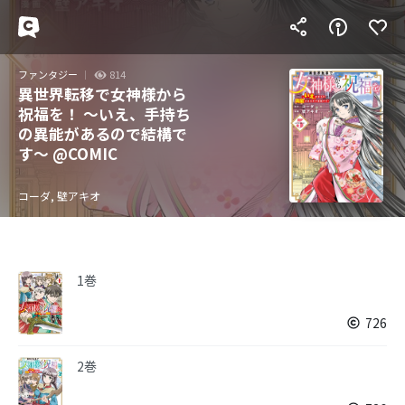
ファンタジー
814
異世界転移で女神様から
祝福を！ ～いえ、手持ち
の異能があるので結構で
す～ @COMIC
コーダ, 壁アキオ
1巻
726
2巻