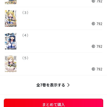
792
（３）
792
（４）
792
（５）
792
全7巻を表示する
まとめて購入