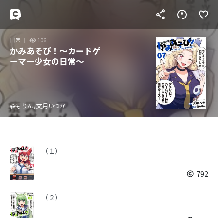
日常
106
かみあそび！～カードゲ
ーマー少女の日常～
森もりん, 文月いつか
（１）
792
（２）