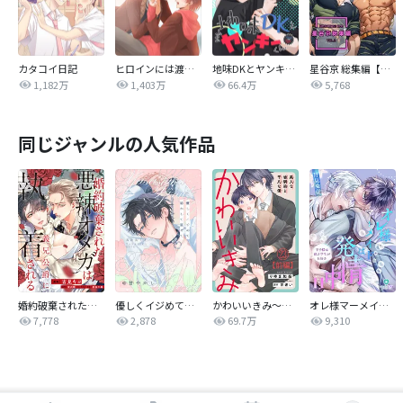
カタコイ日記
ヒロインには渡さない！
地味DKとヤンキーくん
星谷京 総集編【白抜き修正版】
1,182万
1,403万
66.4万
5,768
同じジャンルの人気作品
婚約破棄された悪辣オメガは義兄公爵に執着される 【連載版】
優しくイジめて溶かして混ぜて
かわいいきみ～美人な幼馴染と平凡な僕～
オレ様マーメイドは発情中～王子様は貧乏学生がお好き～
7,778
2,878
69.7万
9,310