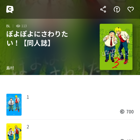
BL
113
ぽよぽよにさわりた
い！【同人誌】
島村
1
700
2