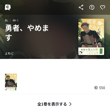
BL
0
勇者、やめま
す
よねど
550
全1巻を表示する