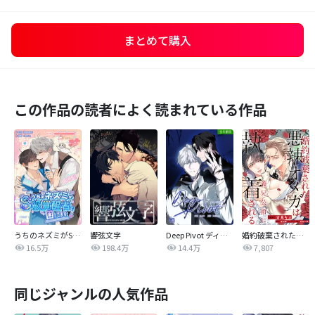
まとめて購入
この作品の読者によく読まれている作品
うちのネズミがS級覚醒者で困ってます
響弦文字
Deep Pivot ディープピボット【全年齢版】
婚約破棄された悪辣オメガは義兄公爵に執着される 【連載版】
16.5万
198.4万
14.4万
7,807
同じジャンルの人気作品