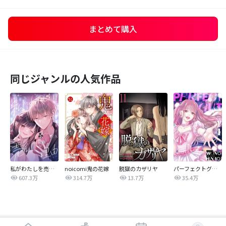
まとめて購入
同じジャンルの人気作品
私がわたしを売る理由
noicomi鬼の花嫁
脱獄のカザリヤ
パーフェクトグリッター
607.3万
314.7万
13.7万
35.4万