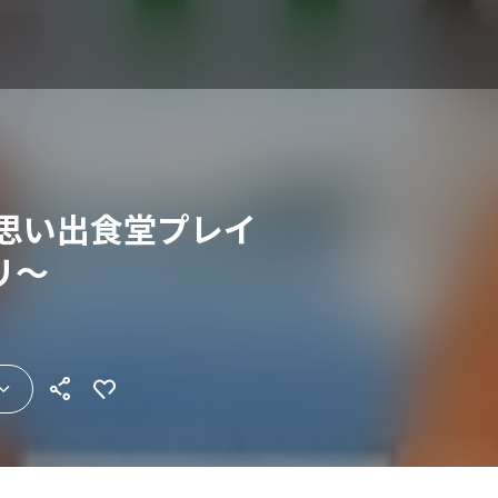
 思い出食堂プレイ
リ～