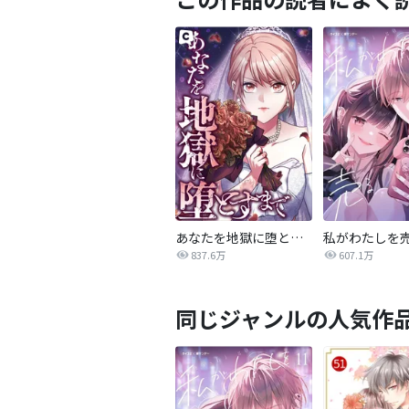
あなたを地獄に堕とすまで
私がわたしを
837.6万
607.1万
同じジャンルの人気作