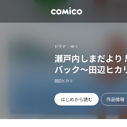
ドラマ
0
瀬戸内しまだより
バック～田辺ヒカ
田辺ヒカリ
作品情報
はじめから読む