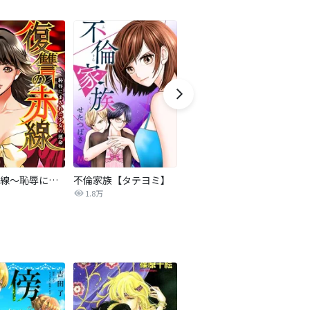
復讐の赤線～恥辱にまみれた少女の運命～【タテヨミ】
不倫家族【タテヨミ】
夫を社会的に抹殺する5つの方法
1.8万
629.6万