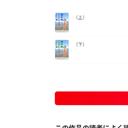
（上）
（下）
この作品の読者によく