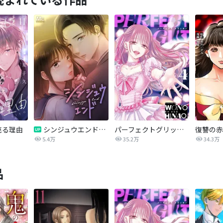
売る理由
シンジュウエンド【タテヨミ】
パーフェクトグリッター
5.4万
35.2万
34.3万
品