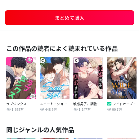
まとめて購入
この作品の読者によく読まれている作品
ラブジンクス
スイート・ショット
敏感男子、調教される
ワイドオープン【改訂版】
1,668万
448.9万
1,147万
90.7万
同じジャンルの人気作品