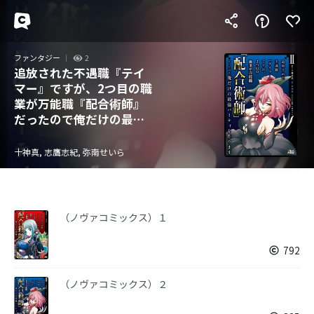
ファンタジー
2
追放された不遇職『テイ
マー』ですが、2つ目の職
業が万能職『配合術師』
だったので俺だけの最強
パーティを作ります
十神真, 志鷹志紀, 弥南せいら
（ノヴァコミックス）１
792
（ノヴァコミックス）２