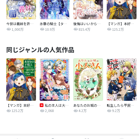
今世は義妹を許しません
氷華の騎士【タテヨミ】
後悔はいいから殺してください
【マンガ】本好きの下剋上 第四部
1,000万
10.9万
815.4万
125.2万
同じジャンルの人気作品
【マンガ】本好きの下剋上 第四部
私の主人は大きな犬系騎士様
あなたのお城の小人さん ～御飯下さい、働きますっ～（コミック）【分冊版】
転生したら平民でした。～生活水準に耐えられないので貴族を目指します～（コミック）
125.2万
2,068
4.2万
9.2万