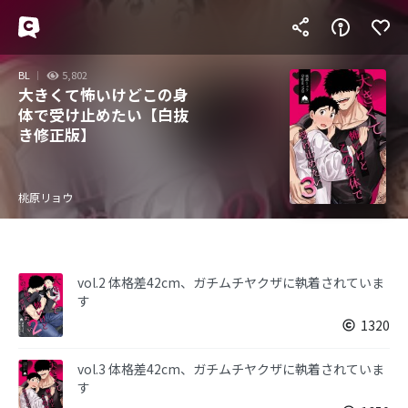
BL
5,802
大きくて怖いけどこの身
体で受け止めたい【白抜
き修正版】
桃原リョウ
vol.2 体格差42cm、ガチムチヤクザに執着されていま
す
1320
vol.3 体格差42cm、ガチムチヤクザに執着されていま
す