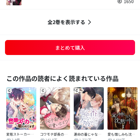
1650
全2巻を表示する
まとめて購入
この作品の読者によく読まれている作品
変態ストーカーに狙われてます
コワモテ部長の可愛いヒミツ
運命の番じゃないなら今夜だけ
愛も憎しみも沈黙の中で
2.4億
143.8万
1,771万
4,694万