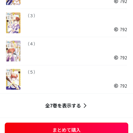
792
（３）
792
（４）
792
（５）
792
全7巻を表示する
まとめて購入