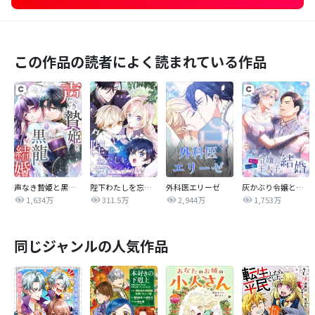
この作品の読者によく読まれている作品
声なき贄姫と黒龍の結婚
陛下わたしを忘れてください
外科医エリーゼ
灰かぶり令嬢と行き遅れ元王太子の結婚
1,634万
311.5万
2,944万
1,753万
同じジャンルの人気作品