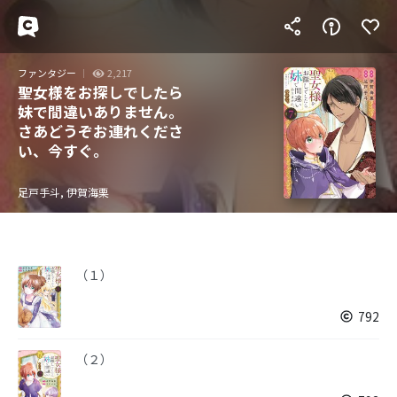
ファンタジー
2,217
聖女様をお探しでしたら
妹で間違いありません。
さあどうぞお連れくださ
い、今すぐ。
足戸手斗, 伊賀海栗
（１）
792
（２）