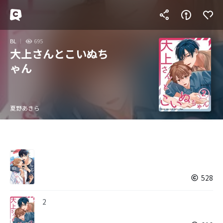
BL
695
大上さんとこいぬち
ゃん
夏野あきら
528
2