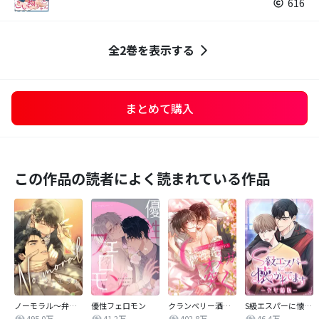
616
全2巻を表示する
まとめて購入
この作品の読者によく読まれている作品
ノーモラル～弁護士の掟～
優性フェロモン
クランベリー酒の芳りに惑わされる御曹司はオメガに突く
S級エスパーに懐かれてます【全年齢版】
495.0万
41.2万
402.8万
46.4万