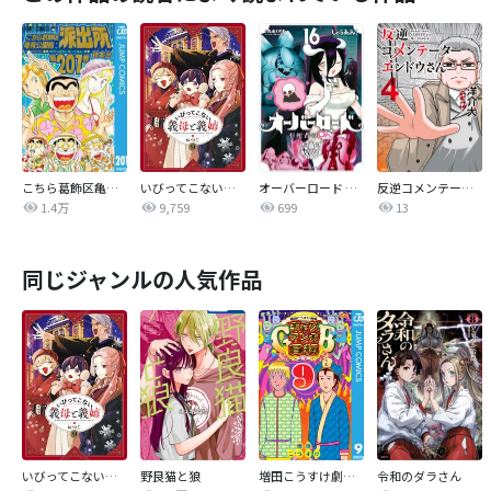
こちら葛飾区亀有公園前派出所
いびってこない義母と義姉
オーバーロード 不死者のOh!
反逆コメンテーターエンドウさん
1.4万
9,759
699
13
同じジャンルの人気作品
いびってこない義母と義姉
野良猫と狼
増田こうすけ劇場 ギャグマンガ日和GB
令和のダラさん