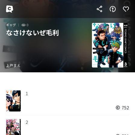
ギャグ
0
なさけないぜ毛利
上戸まえ
1
752
2