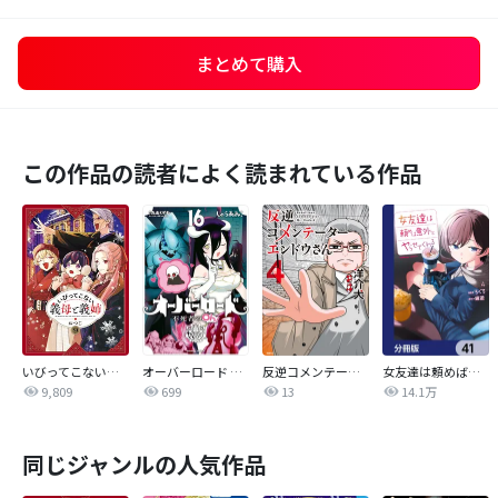
まとめて購入
この作品の読者によく読まれている作品
いびってこない義母と義姉
オーバーロード 不死者のOh!
反逆コメンテーターエンドウさん
女友達は頼めば意外とヤらせてくれる【分冊版】
9,809
699
13
14.1万
同じジャンルの人気作品