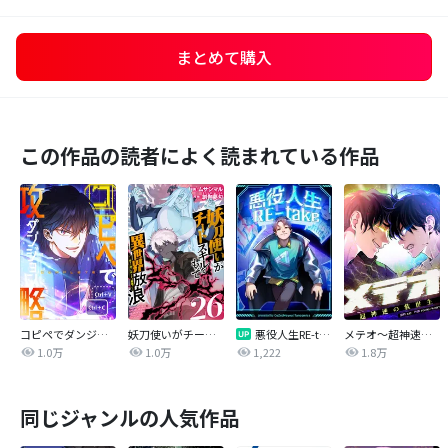
まとめて購入
この作品の読者によく読まれている作品
コピペでダンジョン攻略！【タテヨミ】
妖刀使いがチートスキルをもって異世界放浪 ～生まれ持ったチートは最強！！～
悪役人生RE-take【タテヨミ】
メテオ～超神速の救世主～【タテヨミ】
1.0万
1.0万
1,222
1.8万
同じジャンルの人気作品