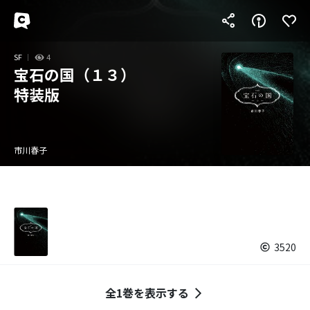
SF
4
宝石の国（１３）
特装版
市川春子
3520
全1巻を表示する