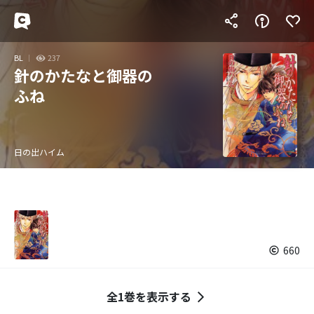
BL
237
針のかたなと御器の
ふね
日の出ハイム
660
全1巻を表示する