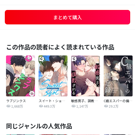
まとめて購入
この作品の読者によく読まれている作品
ラブジンクス
スイート・ショット
敏感男子、調教される
C級エスパーの備忘録
1,668万
449.3万
1,147万
29.2万
同じジャンルの人気作品